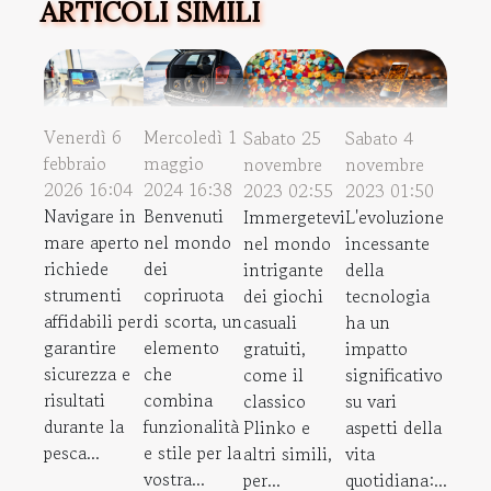
ARTICOLI SIMILI
Venerdì 6
Mercoledì 1
Sabato 25
Sabato 4
febbraio
maggio
novembre
novembre
2026 16:04
2024 16:38
2023 02:55
2023 01:50
Navigare in
Benvenuti
Immergetevi
L'evoluzione
mare aperto
nel mondo
nel mondo
incessante
richiede
dei
intrigante
della
strumenti
copriruota
dei giochi
tecnologia
affidabili per
di scorta, un
casuali
ha un
garantire
elemento
gratuiti,
impatto
sicurezza e
che
come il
significativo
risultati
combina
classico
su vari
durante la
funzionalità
Plinko e
aspetti della
pesca...
e stile per la
altri simili,
vita
vostra...
per...
quotidiana:...