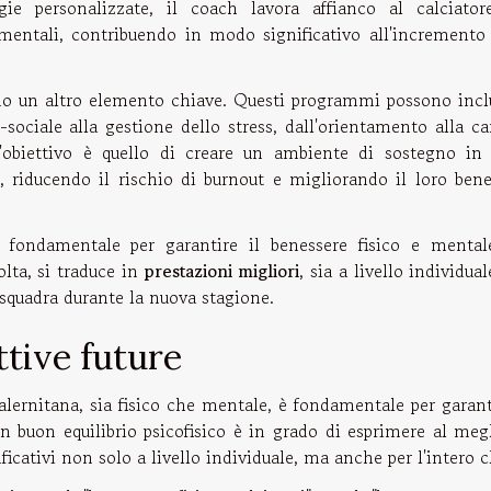
egie personalizzate, il coach lavora affianco al calciator
 mentali, contribuendo in modo significativo all'incremento 
o un altro elemento chiave. Questi programmi possono incl
-sociale alla gestione dello stress, dall'orientamento alla ca
'obiettivo è quello di creare un ambiente di sostegno in 
, riducendo il rischio di burnout e migliorando il loro bene
è fondamentale per garantire il benessere fisico e mental
olta, si traduce in
prestazioni migliori
, sia a livello individua
 squadra durante la nuova stagione.
tive future
Salernitana, sia fisico che mentale, è fondamentale per garant
n buon equilibrio psicofisico è in grado di esprimere al megl
ficativi non solo a livello individuale, ma anche per l'intero c