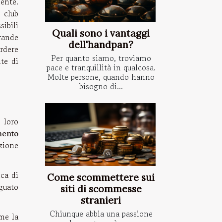
ente.
 club
ibili
Quali sono i vantaggi
rande
dell'handpan?
erdere
Per quanto siamo, troviamo
nte di
pace e tranquillità in qualcosa.
Molte persone, quando hanno
bisogno di...
 loro
mento
zione
cca di
Come scommettere sui
eguato
siti di scommesse
stranieri
Chiunque abbia una passione
me la