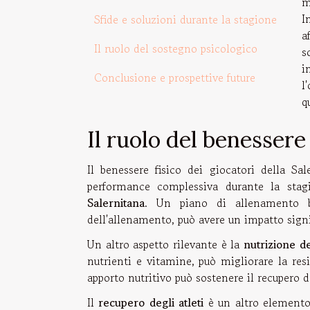
m
I
Sfide e soluzioni durante la stagione
a
Il ruolo del sostegno psicologico
s
i
Conclusione e prospettive future
l
q
Il ruolo del benessere 
Il benessere fisico dei giocatori della S
performance complessiva durante la stag
Salernitana
. Un piano di allenamento be
dell'allenamento, può avere un impatto signif
Un altro aspetto rilevante è la
nutrizione de
nutrienti e vitamine, può migliorare la resis
apporto nutritivo può sostenere il recupero 
Il
recupero degli atleti
è un altro elemento 