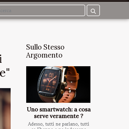
Sullo Stesso
Argomento
i
e"
Uno smartwatch: a cosa
serve veramente ?
Adesso, tutti ne parlano, tutti