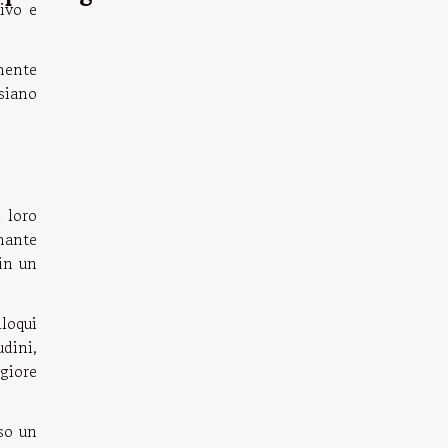
ivo e
amente
siano
 loro
inante
 in un
loqui
dini,
ggiore
so un