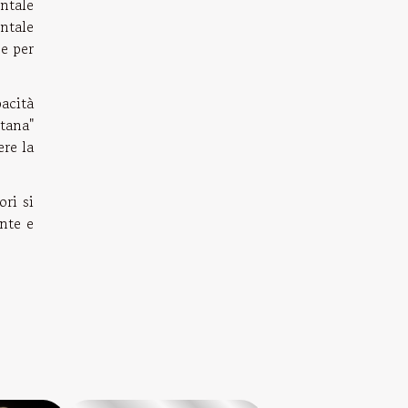
ntale
entale
e per
pacità
itana"
re la
ori si
ente e