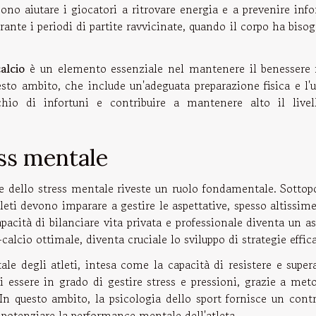
ssono aiutare i giocatori a ritrovare energia e a prevenire info
ante i periodi di partite ravvicinate, quando il corpo ha biso
alcio
è un elemento essenziale nel mantenere il benessere f
esto ambito, che include un'adeguata preparazione fisica e l'
ischio di infortuni e contribuire a mantenere alto il livel
ess mentale
one dello stress mentale riveste un ruolo fondamentale. Sottop
leti devono imparare a gestire le aspettative, spesso altissim
pacità di bilanciare vita privata e professionale diventa un a
alcio ottimale, diventa cruciale lo sviluppo di strategie effica
 degli atleti, intesa come la capacità di resistere e supera
i essere in grado di gestire stress e pressioni, grazie a met
. In questo ambito, la psicologia dello sport fornisce un cont
 potenziare la performance mentale dell'atleta.