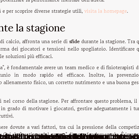
 per scoprire diverse strategie utili,
visita la homepage
.
nte la stagione
di calcio, affronta una serie di
sfide
durante la stagione. Tra 
orma dei giocatori e tensioni nello spogliatoio. Identificare 
e soluzioni più efficaci.
na", è fondamentale avere un team medico e di fisioterapisti d
rtunio in modo rapido ed efficace. Inoltre, la prevenzi
o allenamento fisico, un corretto nutrimento e una buona ges
i nel corso della stagione. Per affrontare questo problema, il
 in grado di motivare i giocatori, gestire adeguatamente i tu
uttivi.
ere dovute a vari fattori, tra cui la pressione della competi
ri. Qui, la "gestione del gruppo" diventa fondamentale. È impo
 scelta di una macchina del rumore bianco p
taggi di indossare un durag per aiutare i ca
e guida per imparare a leccare correttamen
tri migliori consigli per una buona notte d
I benefici dell'aglio