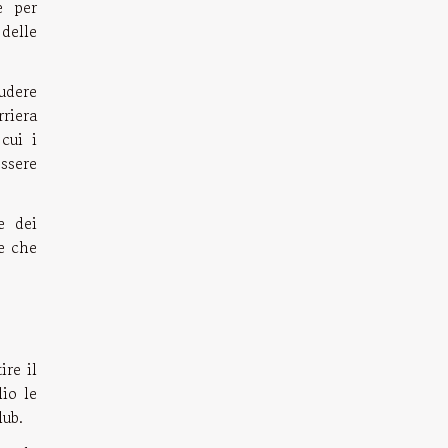
e per
delle
udere
rriera
cui i
ssere
e dei
le che
ire il
io le
lub.