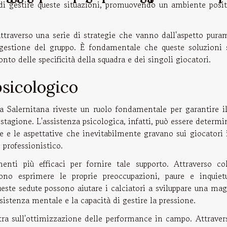
 di gestire queste situazioni, promuovendo un ambiente posit
 attraverso una serie di strategie che vanno dall'aspetto pur
 gestione del gruppo. È fondamentale che queste soluzioni 
nto delle specificità della squadra e dei singoli giocatori.
psicologico
a Salernitana riveste un ruolo fondamentale per garantire il
stagione. L'assistenza psicologica, infatti, può essere determ
ne e le aspettative che inevitabilmente gravano sui giocatori
professionistico.
nti più efficaci per fornire tale supporto. Attraverso col
ono esprimere le proprie preoccupazioni, paure e inquietu
ueste sedute possono aiutare i calciatori a sviluppare una ma
istenza mentale e la capacità di gestire la pressione.
tra sull'ottimizzazione delle performance in campo. Attraver