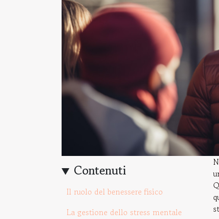
N
Contenuti
u
Q
Il ruolo del benessere fisico
q
s
La gestione dello stress mentale