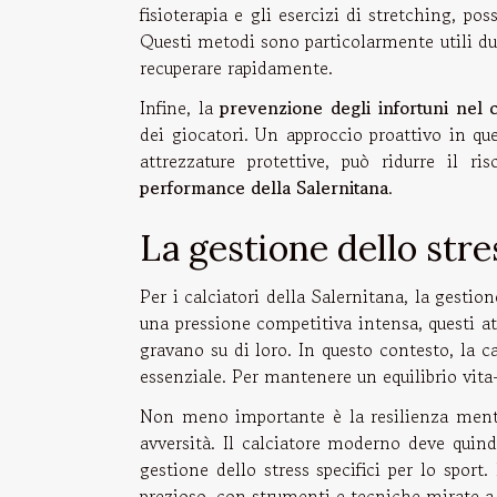
fisioterapia e gli esercizi di stretching, po
Questi metodi sono particolarmente utili dur
recuperare rapidamente.
Infine, la
prevenzione degli infortuni nel c
dei giocatori. Un approccio proattivo in qu
attrezzature protettive, può ridurre il r
performance della Salernitana
.
La gestione dello str
Per i calciatori della Salernitana, la gesti
una pressione competitiva intensa, questi at
gravano su di loro. In questo contesto, la ca
essenziale. Per mantenere un equilibrio vita-c
Non meno importante è la resilienza mentale
avversità. Il calciatore moderno deve quind
gestione dello stress specifici per lo sport
prezioso, con strumenti e tecniche mirate a