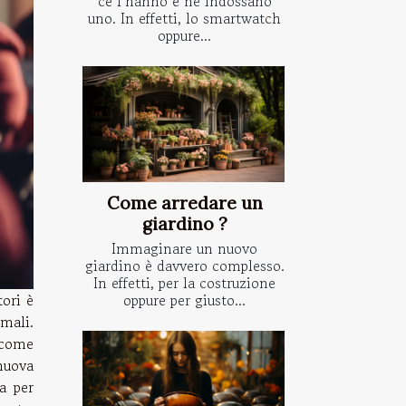
ce l’hanno e ne indossano
uno. In effetti, lo smartwatch
oppure...
Come arredare un
giardino ?
Immaginare un nuovo
giardino è davvero complesso.
In effetti, per la costruzione
oppure per giusto...
tori è
mali.
 come
nuova
a per