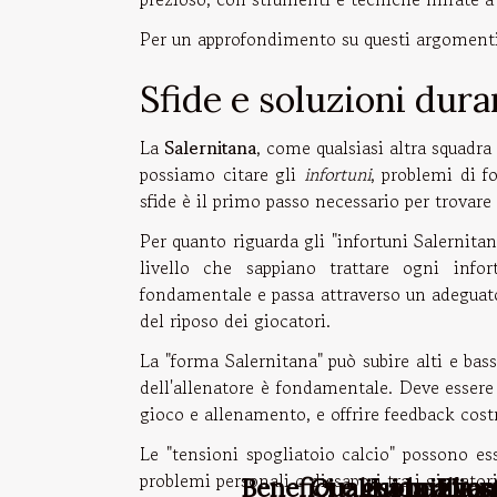
Per un approfondimento su questi argomenti e
Sfide e soluzioni dura
La
Salernitana
, come qualsiasi altra squadra 
possiamo citare gli
infortuni
, problemi di f
sfide è il primo passo necessario per trovare l
Per quanto riguarda gli "infortuni Salernita
livello che sappiano trattare ogni info
fondamentale e passa attraverso un adeguat
del riposo dei giocatori.
La "forma Salernitana" può subire alti e bass
dell'allenatore è fondamentale. Deve essere
gioco e allenamento, e offrire feedback costr
Le "tensioni spogliatoio calcio" possono ess
problemi personali o dissapori tra i giocato
Benefici e guida alla
Quali sono i van
La miglior
I nos