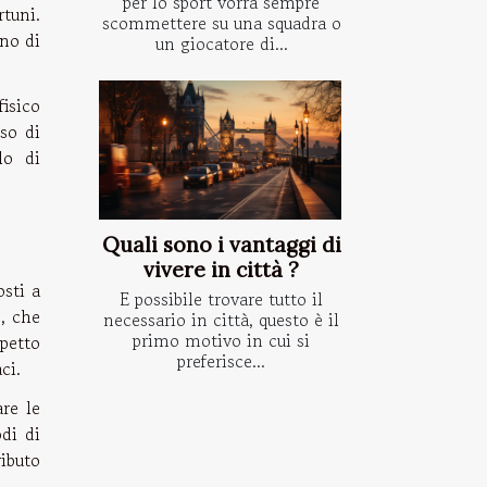
per lo sport vorrà sempre
rtuni.
scommettere su una squadra o
gno di
un giocatore di...
isico
uso di
lo di
Quali sono i vantaggi di
vivere in città ?
osti a
E possibile trovare tutto il
e, che
necessario in città, questo è il
primo motivo in cui si
spetto
preferisce...
ci.
re le
odi di
ributo