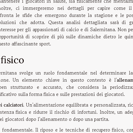
antenere i giocatori in salute, sia fisicamente che mentalm
noltre, ci immergeremo nei dettagli per capire come il
ffronta le sfide che emergono durante la stagione e le poss
oluzioni che adotta. Questa analisi dettagliata sarà di g
nteresse per gli appassionati di calcio e di Salernitana. Non p
'opportunità di scoprire di più sulle dinamiche dietro le qui
uesto affascinante sport.
fisico
alernitana svolge un ruolo fondamentale nel determinare la
ione. Un elemento chiave in questo contesto è l'
allena
n strutturato e accurato, che considera la periodizza
icativo sulla forma fisica e sulle prestazioni dei giocatori.
i calciatori
. Un'alimentazione equilibrata e personalizzata, ri
tenza fisica e ridurre il rischio di infortuni. Inoltre, un ad
dei giocatori dopo l'allenamento o dopo una partita.
fondamentale. Il riposo e le tecniche di recupero fisico, co