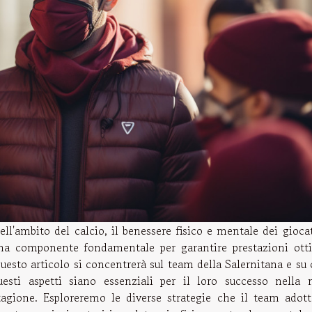
ell'ambito del calcio, il benessere fisico e mentale dei gioca
na componente fondamentale per garantire prestazioni otti
uesto articolo si concentrerà sul team della Salernitana e su
uesti aspetti siano essenziali per il loro successo nella 
tagione. Esploreremo le diverse strategie che il team adott